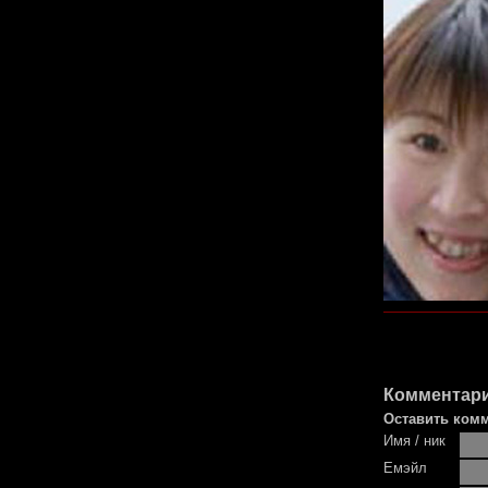
Комментари
Оставить ком
Имя / ник
Емэйл