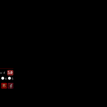
5.0
и:
4
4
5