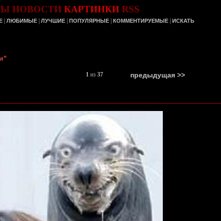
ТЫ
НОВОСТИ
КАРТИНКИ
RSS
|
|
|
|
|
Е
ЛЮБИМЫЕ
ЛУЧШИЕ
ПОПУЛЯРНЫЕ
КОММЕНТИРУЕМЫЕ
ИСКАТЬ
и"
1
из
37
предыдущая >>
ж