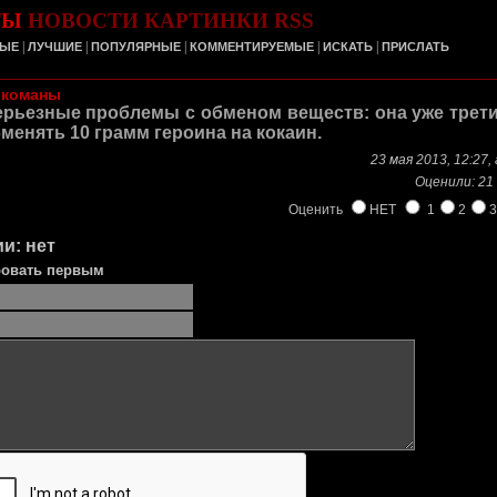
ТЫ
НОВОСТИ
КАРТИНКИ
RSS
|
|
|
|
|
ЫЕ
ЛУЧШИЕ
ПОПУЛЯРНЫЕ
КОММЕНТИРУЕМЫЕ
ИСКАТЬ
ПРИСЛАТЬ
ркоманы
ерьезные проблемы с обменом веществ: она уже трет
менять 10 грамм героина на кокаин.
23 мая 2013, 12:27, 
Оценили:
21
Оценить
НЕТ
1
2
3
и: нет
овать первым