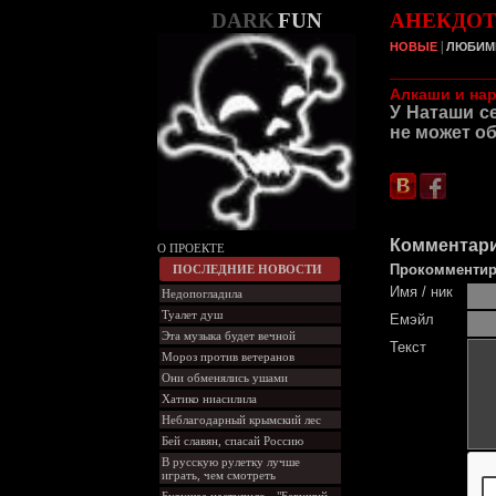
DARK
FUN
АНЕКДО
|
НОВЫЕ
ЛЮБИМ
Алкаши и на
У Наташи с
не может об
Комментари
О ПРОЕКТЕ
Прокомментир
ПОСЛЕДНИЕ НОВОСТИ
Имя / ник
Недопогладила
Туалет душ
Емэйл
Эта музыка будет вечной
Текст
Мороз против ветеранов
Они обменялись ушами
Хатико ниасилила
Неблагодарный крымский лес
Бей славян, спасай Россию
В русскую рулетку лучше
играть, чем смотреть
Будущее наступило - "Бегущий