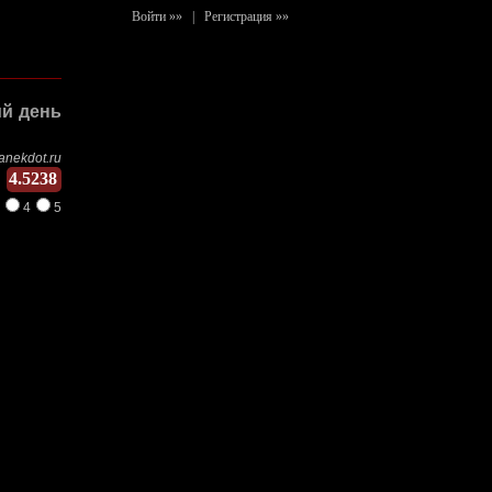
Войти »»
|
Регистрация »»
ий день
anekdot.ru
4.5238
4
5