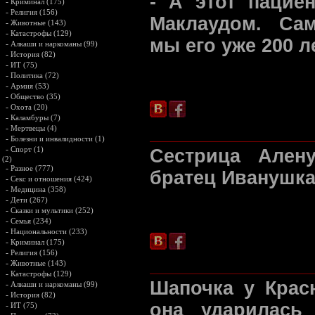
- А этот пацие
-
Криминал (175)
-
Религия (156)
Маклаудом. Са
-
Животные (143)
-
Катастрофы (129)
мы его уже 200 л
-
Алкаши и наркоманы (99)
-
История (82)
-
ИТ (75)
-
Политика (72)
-
Армия (53)
-
Общество (35)
-
Охота (20)
-
Каламбуры (7)
-
Мертвецы (4)
-
Болезни и инвалидности (1)
-
Спорт (1)
Сестрица Ален
(2)
-
Разное (777)
братец Иванушка,
-
Секс и отношения (424)
-
Медицина (358)
-
Дети (267)
-
Сказки и мультики (252)
-
Семья (234)
-
Национальности (233)
-
Криминал (175)
-
Религия (156)
-
Животные (143)
-
Катастрофы (129)
Шапочка у Крас
-
Алкаши и наркоманы (99)
-
История (82)
она ударилась
-
ИТ (75)