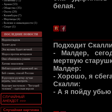
-
Политика (72)
-
белая.
Армия (53)
-
Общество (35)
-
Охота (20)
-
Каламбуры (7)
-
Мертвецы (4)
-
Болезни и инвалидности (1)
-
Спорт (1)
ПОСЛЕДНИЕ НОВОСТИ
Недопогладила
Подходит Скалли
Туалет душ
Эта музыка будет вечной
- Малдер, сег
Мороз против ветеранов
мертвую старушк
Они обменялись ушами
Хатико ниасилила
Малдер:
Неблагодарный крымский лес
Бей славян, спасай Россию
- Хорошо, я сбег
В русскую рулетку лучше
играть, чем смотреть
Скалли:
Будущее наступило - "Бегущий
человек" - одесская версия
- А я пойду убью
СЛУЧАЙНЫЙ
АНЕКДОТ >>>
Случайная картинка