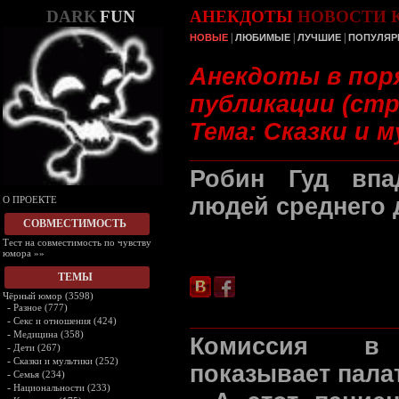
DARK
FUN
АНЕКДОТЫ
НОВОСТИ
|
|
|
НОВЫЕ
ЛЮБИМЫЕ
ЛУЧШИЕ
ПОПУЛЯР
Анекдоты в пор
публикации (стр.
Тема: Сказки и 
Робин Гуд впа
людей среднего 
О ПРОЕКТЕ
СОВМЕСТИМОСТЬ
Тест на совместимость по чувству
юмора »»
ТЕМЫ
Чёрный юмор (3598)
-
Разное (777)
-
Секс и отношения (424)
-
Медицина (358)
Комиссия в 
-
Дети (267)
-
Сказки и мультики (252)
показывает пала
-
Семья (234)
-
Национальности (233)