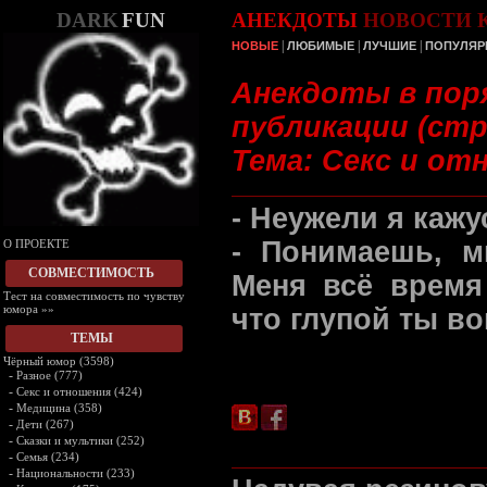
DARK
FUN
АНЕКДОТЫ
НОВОСТИ
|
|
|
НОВЫЕ
ЛЮБИМЫЕ
ЛУЧШИЕ
ПОПУЛЯР
Анекдоты в пор
публикации (стр.
Тема: Секс и от
- Неужели я кажу
- Понимаешь, м
О ПРОЕКТЕ
СОВМЕСТИМОСТЬ
Меня всё время
Тест на совместимость по чувству
юмора »»
что глупой ты во
ТЕМЫ
Чёрный юмор (3598)
-
Разное (777)
-
Секс и отношения (424)
-
Медицина (358)
-
Дети (267)
-
Сказки и мультики (252)
-
Семья (234)
-
Национальности (233)