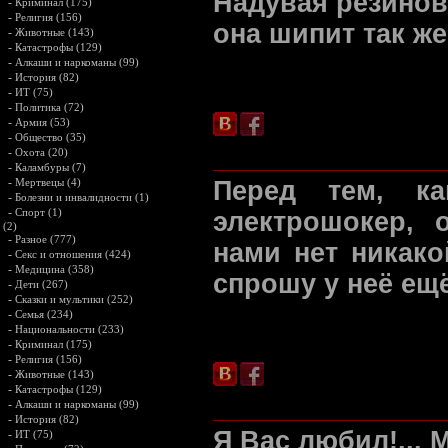
Надувая резинов
-
Криминал (175)
-
Религия (156)
она шипит так же
-
Животные (143)
-
Катастрофы (129)
-
Алкаши и наркоманы (99)
-
История (82)
-
ИТ (75)
-
Политика (72)
-
Армия (53)
-
Общество (35)
-
Охота (20)
-
Каламбуры (7)
-
Мертвецы (4)
Перед тем, к
-
Болезни и инвалидности (1)
-
Спорт (1)
электрошокер, 
(2)
-
Разное (777)
нами нет никако
-
Секс и отношения (424)
-
Медицина (358)
спрошу у неё ещё
-
Дети (267)
-
Сказки и мультики (252)
-
Семья (234)
-
Национальности (233)
-
Криминал (175)
-
Религия (156)
-
Животные (143)
-
Катастрофы (129)
-
Алкаши и наркоманы (99)
-
История (82)
Я Вас любил!... 
-
ИТ (75)