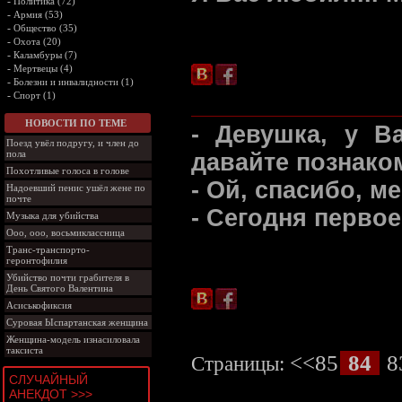
-
Политика (72)
-
Армия (53)
-
Общество (35)
-
Охота (20)
-
Каламбуры (7)
-
Мертвецы (4)
-
Болезни и инвалидности (1)
-
Спорт (1)
НОВОСТИ ПО ТЕМЕ
- Девушка, у В
Поезд увёл подругу, и член до
пола
давайте познако
Похотливые голоса в голове
- Ой, спасибо, ме
Надоевший пенис ушёл жене по
почте
- Сегодня первое
Музыка для убийства
Ооо, ооо, восьмиклассница
Транс-транспорто-
геронтофилия
Убийство почти грабителя в
День Святого Валентина
Асиськофиксия
Суровая Ыспартанская женщина
Женщина-модель изнасиловала
таксиста
<<85
84
8
Страницы:
СЛУЧАЙНЫЙ
АНЕКДОТ >>>